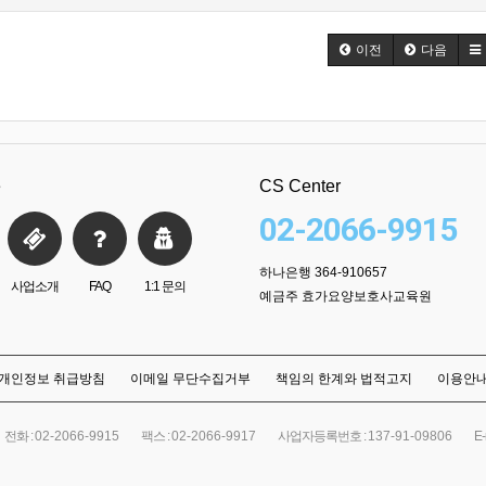
이전
다음
e
CS Center
02-2066-9915
하나은행 364-910657
사업소개
FAQ
1:1 문의
예금주 효가요양보호사교육원
개인정보 취급방침
이메일 무단수집거부
책임의 한계와 법적고지
이용안
전화 :
02-2066-9915
팩스 :
02-2066-9917
사업자등록번호 :
137-91-09806
E-